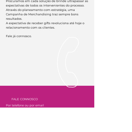
Procuramos
em cada solução de brinde ultrapassar as
expectativas de todos os intervenientes do processo.
Através do planeamento com estratégia, uma
Campanha de Merchandising traz sempre bons
resultados.
A expectativa de receber gifts revoluciona até hoje o
relacionamento com os clientes.
Fale já connosco.
FALE CONNOSCO
Por telefone ou por email
alemundo@alemundo.pt
(+351)
213 915 200